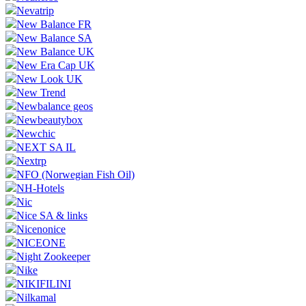
Nevatrip
New Balance FR
New Balance SA
New Balance UK
New Era Cap UK
New Look UK
New Trend
Newbalance geos
Newbeautybox
Newchic
NEXT SA IL
Nextrp
NFO (Norwegian Fish Oil)
NH-Hotels
Nic
Nice SA & links
Nicenonice
NICEONE
Night Zookeeper
Nike
NIKIFILINI
Nilkamal