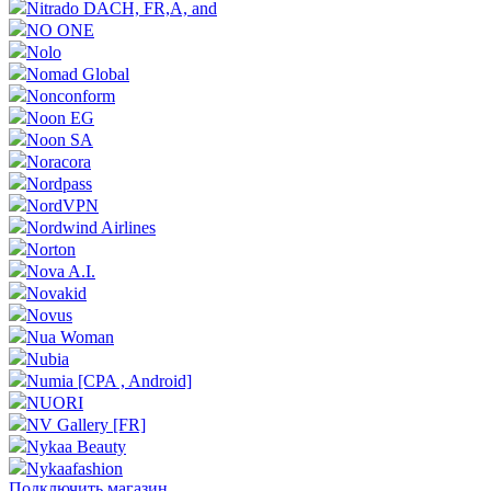
Nitrado DACH, FR,A, and
NO ONE
Nolo
Nomad Global
Nonconform
Noon EG
Noon SA
Noracora
Nordpass
NordVPN
Nordwind Airlines
Norton
Nova A.I.
Novakid
Novus
Nua Woman
Nubia
Numia [CPA , Android]
NUORI
NV Gallery [FR]
Nykaa Beauty
Nykaafashion
Подключить магазин