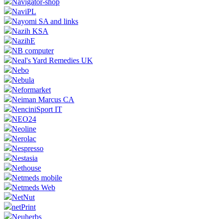
Navigator-shop
NaviPL
Nayomi SA and links
Nazih KSA
NazihE
NB computer
Neal's Yard Remedies UK
Nebo
Nebula
Neformarket
Neiman Marcus CA
NenciniSport IT
NEO24
Neoline
Nerolac
Nespresso
Nestasia
Nethouse
Netmeds mobile
Netmeds Web
NetNut
netPrint
Neuherbs