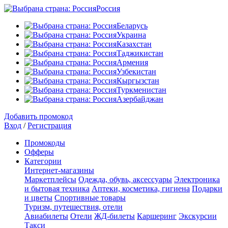
Россия
Беларусь
Украина
Казахстан
Таджикистан
Армения
Узбекистан
Кыргызстан
Туркменистан
Азербайджан
Добавить промокод
Вход
/
Регистрация
Промокоды
Офферы
Категории
Интернет-магазины
Маркетплейсы
Одежда, обувь, аксессуары
Электроника
и бытовая техника
Аптеки, косметика, гигиена
Подарки
и цветы
Спортивные товары
Туризм, путешествия, отели
Авиабилеты
Отели
ЖД-билеты
Каршеринг
Экскурсии
Такси