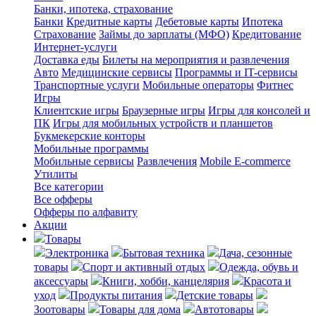
Банки, ипотека, страхование
Банки
Кредитные карты
Дебетовые карты
Ипотека
Страхование
Займы до зарплаты (МФО)
Кредитование
Интернет-услуги
Доставка еды
Билеты на мероприятия и развлечения
Авто
Медицинские сервисы
Программы и IT-сервисы
Транспортные услуги
Мобильные операторы
Фитнес
Игры
Клиентские игры
Браузерные игры
Игры для консолей и
ПК
Игры для мобильных устройств и планшетов
Букмекерские конторы
Мобильные программы
Мобильные сервисы
Развлечения
Mobile E-commerce
Утилиты
Все категории
Все офферы
Офферы по алфавиту
Акции
Товары
Электроника
Бытовая техника
Дача, сезонные
товары
Спорт и активный отдых
Одежда, обувь и
аксессуары
Книги, хобби, канцелярия
Красота и
уход
Продукты питания
Детские товары
Зоотовары
Товары для дома
Автотовары