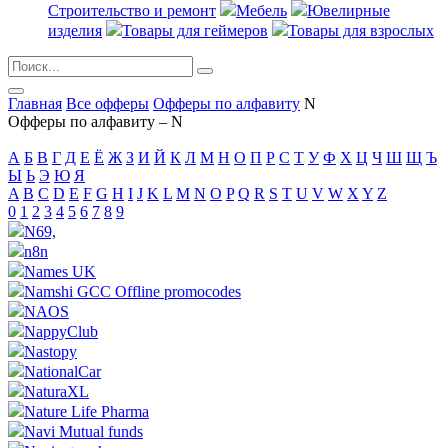
Строительство и ремонт
Мебель
Ювелирные
изделия
Товары для геймеров
Товары для взрослых
Главная
Все офферы
Офферы по алфавиту
N
Офферы по алфавиту – N
А
Б
В
Г
Д
Е
Ё
Ж
З
И
Й
К
Л
М
Н
О
П
Р
С
Т
У
Ф
Х
Ц
Ч
Ш
Щ
Ъ
Ы
Ь
Э
Ю
Я
A
B
C
D
E
F
G
H
I
J
K
L
M
N
O
P
Q
R
S
T
U
V
W
X
Y
Z
0
1
2
3
4
5
6
7
8
9
N69,
n8n
Names UK
Namshi GCC Offline promocodes
NAOS
NappyClub
Nastopy
NationalCar
NaturaXL
Nature Life Pharma
Navi Mutual funds