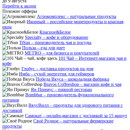
до 9 августа
Перейти к акции
Похожие офферы
Агрокомплекс – натуральные продукты
Икорный – российские морепродукты и красная
икра
Красное&Белое
Specialty – кофе и оборудование
TiSun – производитель чая и посуды
Польза – еда для диет
METRO – для бизнеса и покупателей
101 Чай – Интернет-магазин чая и
кофе
Глобус – доставка продуктов на дом
Имба – сухой энергетик для геймеров
Победа Вкуса – шоколадная фабрика
Bravos Coffeeshop – магазин кофе и чая
Ян Примус – пивной ресторан
Bombbar – производитель функционального
питания
ВкусВилл – продукты для здорового питания с
доставкой
Самокат – онлайн‑магазин с доставкой за 15 минут
Своё Родное – натуральные фермерские
продукты