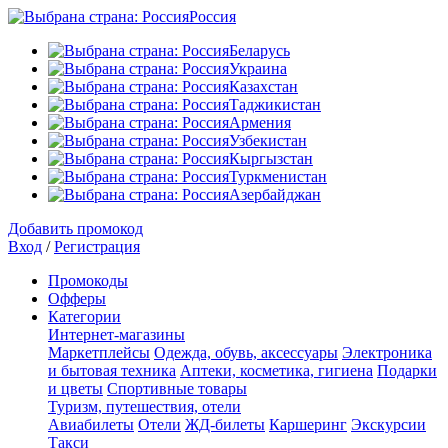
Россия
Беларусь
Украина
Казахстан
Таджикистан
Армения
Узбекистан
Кыргызстан
Туркменистан
Азербайджан
Добавить промокод
Вход
/
Регистрация
Промокоды
Офферы
Категории
Интернет-магазины
Маркетплейсы
Одежда, обувь, аксессуары
Электроника
и бытовая техника
Аптеки, косметика, гигиена
Подарки
и цветы
Спортивные товары
Туризм, путешествия, отели
Авиабилеты
Отели
ЖД-билеты
Каршеринг
Экскурсии
Такси