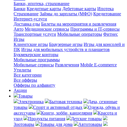
Банки, ипотека, страхование
Банки
Кредитные карты
Дебетовые карты
Ипотека
Страхование
Займы до зарплаты (МФО)
Кредитование
Интернет-услуги
Доставка еды
Билеты на мероприятия и развлечения
Авто
Медицинские сервисы
Программы и IT-сервисы
Транспортные услуги
Мобильные операторы
Фитнес
Игры
Клиентские игры
Браузерные игры
Игры для консолей и
ПК
Игры для мобильных устройств и планшетов
Букмекерские конторы
Мобильные программы
Мобильные сервисы
Развлечения
Mobile E-commerce
Утилиты
Все категории
Все офферы
Офферы по алфавиту
Акции
Товары
Электроника
Бытовая техника
Дача, сезонные
товары
Спорт и активный отдых
Одежда, обувь и
аксессуары
Книги, хобби, канцелярия
Красота и
уход
Продукты питания
Детские товары
Зоотовары
Товары для дома
Автотовары