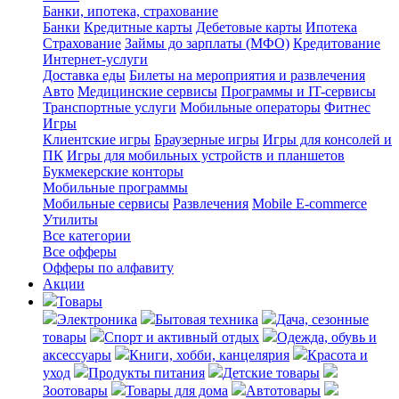
Банки, ипотека, страхование
Банки
Кредитные карты
Дебетовые карты
Ипотека
Страхование
Займы до зарплаты (МФО)
Кредитование
Интернет-услуги
Доставка еды
Билеты на мероприятия и развлечения
Авто
Медицинские сервисы
Программы и IT-сервисы
Транспортные услуги
Мобильные операторы
Фитнес
Игры
Клиентские игры
Браузерные игры
Игры для консолей и
ПК
Игры для мобильных устройств и планшетов
Букмекерские конторы
Мобильные программы
Мобильные сервисы
Развлечения
Mobile E-commerce
Утилиты
Все категории
Все офферы
Офферы по алфавиту
Акции
Товары
Электроника
Бытовая техника
Дача, сезонные
товары
Спорт и активный отдых
Одежда, обувь и
аксессуары
Книги, хобби, канцелярия
Красота и
уход
Продукты питания
Детские товары
Зоотовары
Товары для дома
Автотовары