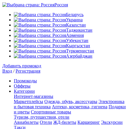
Россия
Беларусь
Украина
Казахстан
Таджикистан
Армения
Узбекистан
Кыргызстан
Туркменистан
Азербайджан
Добавить промокод
Вход
/
Регистрация
Промокоды
Офферы
Категории
Интернет-магазины
Маркетплейсы
Одежда, обувь, аксессуары
Электроника
и бытовая техника
Аптеки, косметика, гигиена
Подарки
и цветы
Спортивные товары
Туризм, путешествия, отели
Авиабилеты
Отели
ЖД-билеты
Каршеринг
Экскурсии
Такси