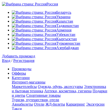
Россия
Беларусь
Украина
Казахстан
Таджикистан
Армения
Узбекистан
Кыргызстан
Туркменистан
Азербайджан
Добавить промокод
Вход
/
Регистрация
Промокоды
Офферы
Категории
Интернет-магазины
Маркетплейсы
Одежда, обувь, аксессуары
Электроника
и бытовая техника
Аптеки, косметика, гигиена
Подарки
и цветы
Спортивные товары
Туризм, путешествия, отели
Авиабилеты
Отели
ЖД-билеты
Каршеринг
Экскурсии
Такси