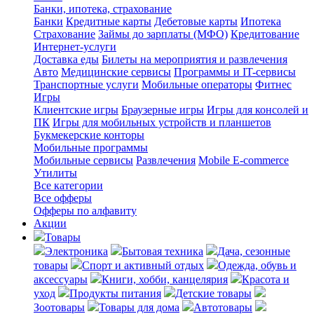
Банки, ипотека, страхование
Банки
Кредитные карты
Дебетовые карты
Ипотека
Страхование
Займы до зарплаты (МФО)
Кредитование
Интернет-услуги
Доставка еды
Билеты на мероприятия и развлечения
Авто
Медицинские сервисы
Программы и IT-сервисы
Транспортные услуги
Мобильные операторы
Фитнес
Игры
Клиентские игры
Браузерные игры
Игры для консолей и
ПК
Игры для мобильных устройств и планшетов
Букмекерские конторы
Мобильные программы
Мобильные сервисы
Развлечения
Mobile E-commerce
Утилиты
Все категории
Все офферы
Офферы по алфавиту
Акции
Товары
Электроника
Бытовая техника
Дача, сезонные
товары
Спорт и активный отдых
Одежда, обувь и
аксессуары
Книги, хобби, канцелярия
Красота и
уход
Продукты питания
Детские товары
Зоотовары
Товары для дома
Автотовары