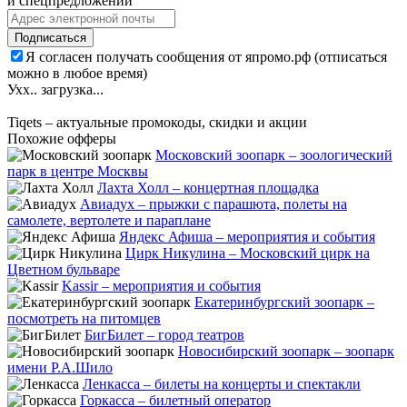
и спецпредложений
Подписаться
Я согласен получать сообщения от япромо.рф (отписаться
можно в любое время)
Ухх.. загрузка...
Tiqets – актуальные промокоды, скидки и акции
Похожие офферы
Московский зоопарк – зоологический
парк в центре Москвы
Лахта Холл – концертная площадка
Авиадух – прыжки с парашюта, полеты на
самолете, вертолете и параплане
Яндекс Афиша – мероприятия и события
Цирк Никулина – Московский цирк на
Цветном бульваре
Kassir – мероприятия и события
Екатеринбургский зоопарк –
посмотреть на питомцев
БигБилет – город театров
Новосибирский зоопарк – зоопарк
имени Р.А.Шило
Ленкасса – билеты на концерты и спектакли
Горкасса – билетный оператор