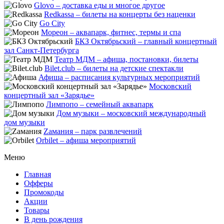
Glovo – доставка еды и многое другое
Redkassa – билеты на концерты без наценки
Go City
Мореон – аквапарк, фитнес, термы и спа
БКЗ Октябрьский – главный концертный
зал Санкт-Петербурга
Театр МДМ – афиша, постановки, билеты
Bilet.club – билеты на детские спектакли
Афиша – расписания культурных мероприятий
Московский
концертный зал «Зарядье»
Лимпопо – семейный аквапарк
Дом музыки – московский международный
дом музыки
Zамания – парк развлечений
Orbilet – афиша мероприятий
Меню
Главная
Офферы
Промокоды
Акции
Товары
В день рождения