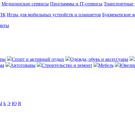
о
Медицинские сервисы
Программы и IT-сервисы
Транспортные 
 ПК
Игры для мобильных устройств и планшетов
Букмекерские 
литы
ары
Спорт и активный отдых
Одежда, обувь и аксессуары
ма
Автотовары
Строительство и ремонт
Мебель
Ювелир
Ы
Ь
Э
Ю
Я