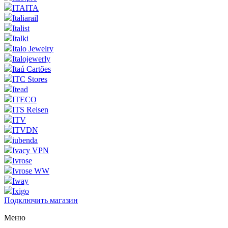
ITAITA
Italiarail
Italist
Italki
Italo Jewelry
Italojewerly
Itaú Cartões
ITC Stores
Itead
ITECO
ITS Reisen
ITV
ITVDN
iubenda
Ivacy VPN
Ivrose
Ivrose WW
Iway
Ixigo
Подключить магазин
Меню