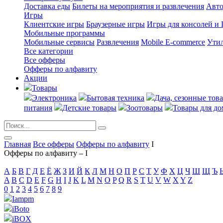
Доставка еды
Билеты на мероприятия и развлечения
Авт
Игры
Клиентские игры
Браузерные игры
Игры для консолей и
Мобильные программы
Мобильные сервисы
Развлечения
Mobile E-commerce
Ути
Все категории
Все офферы
Офферы по алфавиту
Акции
Товары
Электроника
Бытовая техника
Дача, сезонные тов
питания
Детские товары
Зоотовары
Товары для до
Главная
Все офферы
Офферы по алфавиту
I
Офферы по алфавиту – I
А
Б
В
Г
Д
Е
Ё
Ж
З
И
Й
К
Л
М
Н
О
П
Р
С
Т
У
Ф
Х
Ц
Ч
Ш
Щ
Ъ
A
B
C
D
E
F
G
H
I
J
K
L
M
N
O
P
Q
R
S
T
U
V
W
X
Y
Z
0
1
2
3
4
5
6
7
8
9
Iampm
iBoto
iBOX