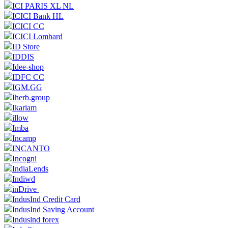
ICI PARIS XL NL
ICICI Bank HL
ICICI CC
ICICI Lombard
ID Store
IDDIS
Idee-shop
IDFC CC
IGM.GG
Iherb.group
Ikariam
illow
Imba
Incamp
INCANTO
Incogni
IndiaLends
Indiwd
inDrive
IndusInd Credit Card
IndusInd Saving Account
Induslnd forex