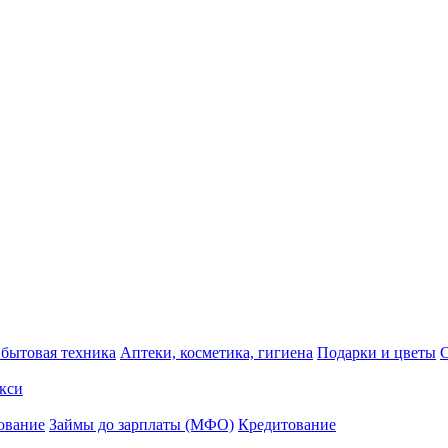
 бытовая техника
Аптеки, косметика, гигиена
Подарки и цветы
кси
ование
Займы до зарплаты (МФО)
Кредитование