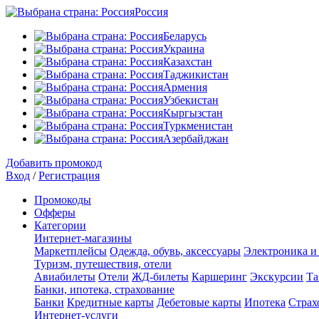
Россия
Беларусь
Украина
Казахстан
Таджикистан
Армения
Узбекистан
Кыргызстан
Туркменистан
Азербайджан
Добавить промокод
Вход
/
Регистрация
Промокоды
Офферы
Категории
Интернет-магазины
Маркетплейсы
Одежда, обувь, аксессуары
Электроника и
Туризм, путешествия, отели
Авиабилеты
Отели
ЖД-билеты
Каршеринг
Экскурсии
Та
Банки, ипотека, страхование
Банки
Кредитные карты
Дебетовые карты
Ипотека
Страх
Интернет-услуги