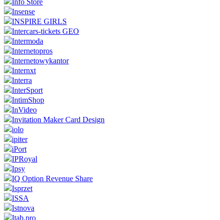
Info Store
Insense
INSPIRE GIRLS
Intercars-tickets GEO
Intermoda
Internetopros
Internetowykantor
Internxt
Interra
InterSport
IntimShop
InVideo
Invitation Maker Card Design
iolo
ipiter
iPort
IPRoyal
Ipsy
IQ Option Revenue Share
Isprzet
ISSA
Istnova
Itab.pro